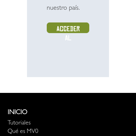
nuestro país.
Acceder
al
recurso
INICIO
Tutoriales
Qué es MV0