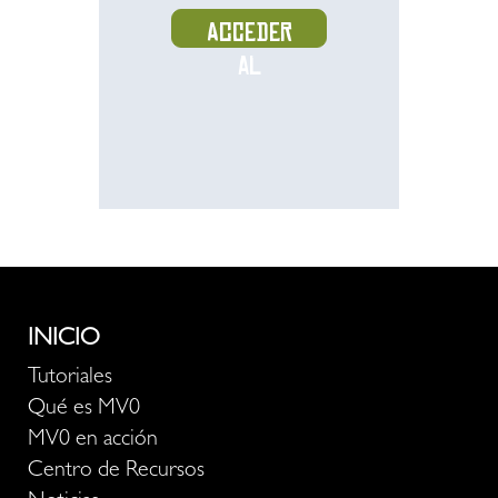
Acceder
al
recurso
INICIO
Tutoriales
Qué es MV0
MV0 en acción
Centro de Recursos