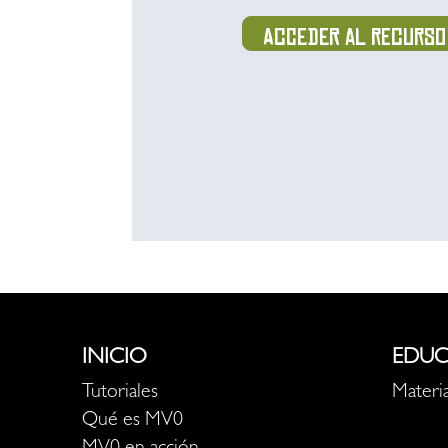
Acceder al recurso
INICIO
EDUC
Tutoriales
Materia
Qué es MV0