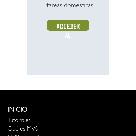
tareas domésticas.
Acceder
al
recurso
INICIO
Tutoriales
Qué es MV0