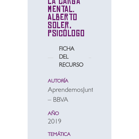
la carga
mental.
Alberto
Soler,
psicólogo
FICHA
DEL
RECURSO
AUTORÍA
AprendemosJuntos
– BBVA
AÑO
2019
TEMÁTICA