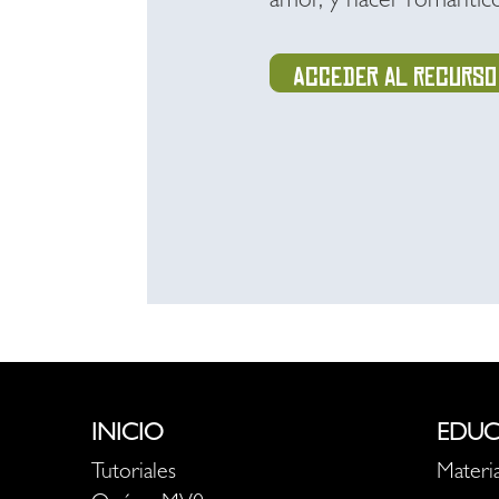
amor, y hacer romántico 
Acceder al recurso
INICIO
EDUC
Tutoriales
Materia