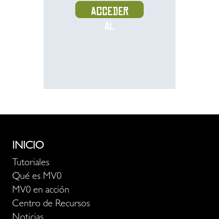
Acceder
al
recurso
INICIO
Tutoriales
Qué es MV0
MV0 en acción
Centro de Recursos
Noticias