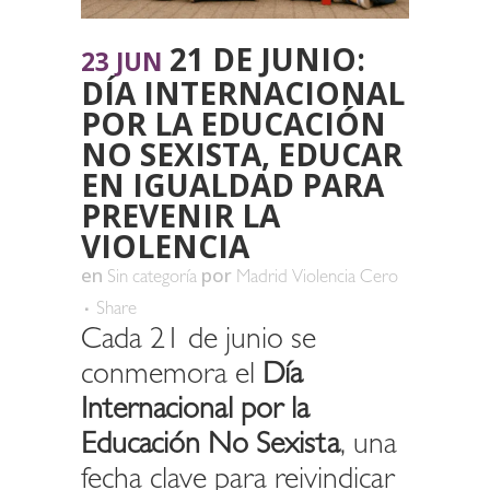
21 DE JUNIO:
23 JUN
DÍA INTERNACIONAL
POR LA EDUCACIÓN
NO SEXISTA, EDUCAR
EN IGUALDAD PARA
PREVENIR LA
VIOLENCIA
en
por
Sin categoría
Madrid Violencia Cero
Share
Cada 21 de junio se
conmemora el
Día
Internacional por la
Educación No Sexista
, una
fecha clave para reivindicar