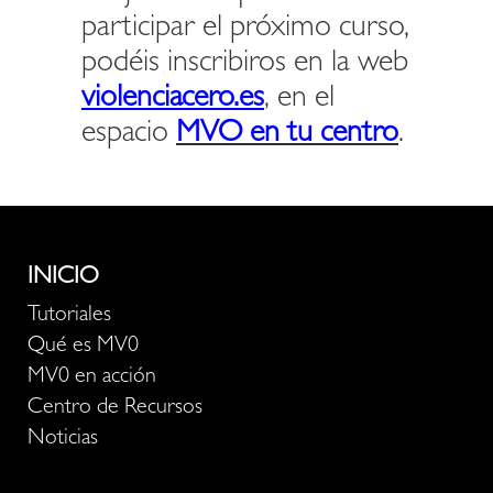
participar el próximo curso,
podéis inscribiros en la web
violenciacero.es
, en el
espacio
MVO en tu centro
.
INICIO
Tutoriales
Qué es MV0
MV0 en acción
Centro de Recursos
Noticias